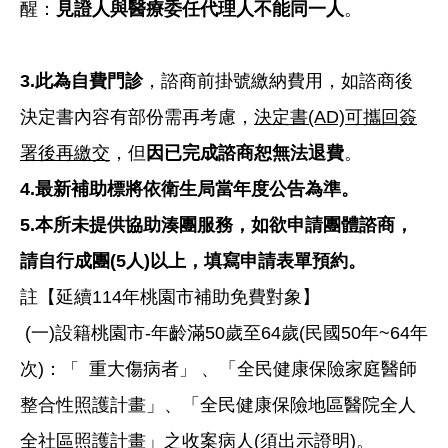
醒：
見證人與醫療委任代理人不能同一人
。
3.
此為自費門診
，諮商前掛號繳納費用，如諮商後
決定書內容有部份需再考慮，
決定書(AD)可攜回簽
署後再繳交
，但
因已完成諮商恕無法退費
。
4.最新補助標將依衛生局當年度公告為準。
5.
本所未提供協助湊團服務，如欲申請團體諮商，
請自行成團(5人)以上，填寫申請表單預約。
註【延續114年桃園市補助免費對象】
(一)設籍桃園市-年齡滿50歲至64歲(民國50年~64年
次)：
重大傷病者
、「全民健康保險家庭醫師
「
」
整合性照護計畫」、「全民健康保險地區醫院全人
全社區照護計畫」之收案病人(須出示證明)。