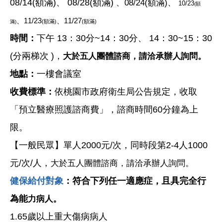
08/14(額滿)、 08/28
(額滿)
、08/24
(額滿)、
10/23
(額
、11/23
、11/27
(額滿)
(額滿)
滿)
時間：
下午 13：30分~14：30分、 14：30~15：30
(分兩梯次 )，
大於五人團體諮商，請洽承辦人詢問。
地點：
一樓會議室
收費標準：
依桃園市政府衛生局公告規定，收取
「預立醫療照護諮商費」，諮商時間60分鐘為上
限。
【一般民眾】單人2000元/次，同時段第2-4人1000
元/次/人，
大於五人團體諮商，請洽承辦人詢問。
健保給付對象
：符合下列任一適應症，且具完全行
為能
力病人。
1.65歲以上重大傷病病人