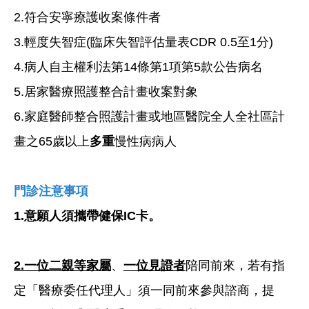
2.符合安寧療護收案條件者
3.輕度失智症(臨床失智評估量表CDR 0.5至1分)
4.病人自主權利法第14條第1項第5款公告病名
5.居家醫療照護整合計畫收案對象
6.家庭醫師整合照護計畫或地區醫院全人全社區計
畫之65歲以上
多重
慢性病病人
門診注意事項
1.
意願人須攜帶健保IC卡。
2.
一位二親等家屬
、
一位見證者
陪同前來，若有指
定「醫療委任代理人」須一同前來參與諮商，提